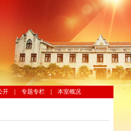
公开
｜
专题专栏
｜
本室概况