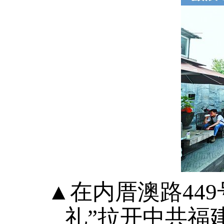
▲在内厝澳路44
礼”拉开中共福