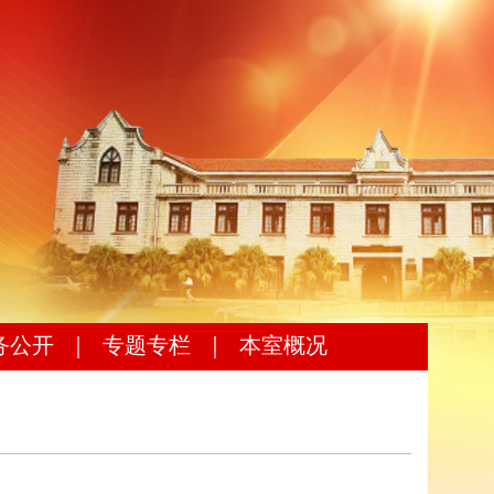
务公开
｜
专题专栏
｜
本室概况