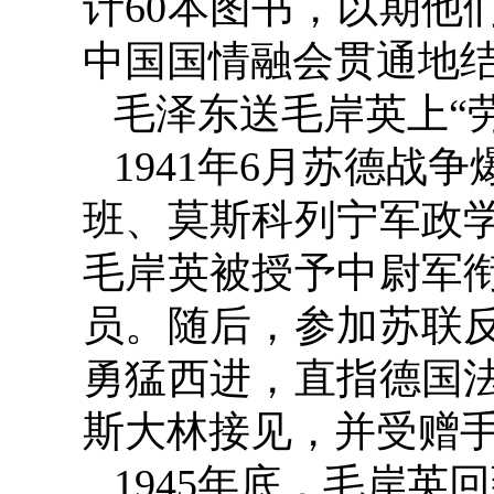
计
60
本图书，以期他
中国国情融会贯通地
毛泽东送毛岸英上“
1941
年
6
月苏德战争
班、莫斯科列宁军政
毛岸英被授予中尉军
员。随后，参加苏联
勇猛西进，直指德国
斯大林接见，并受赠
1945
年底，毛岸英回