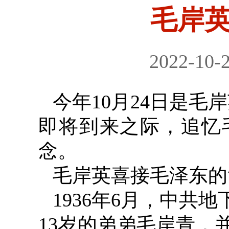
毛岸
2022-10-
今年
10
月
24
日是毛岸
即将到来之际，追忆
念。
毛岸英喜接毛泽东的
1936
年
6
月，中共地
13
岁的弟弟毛岸青，