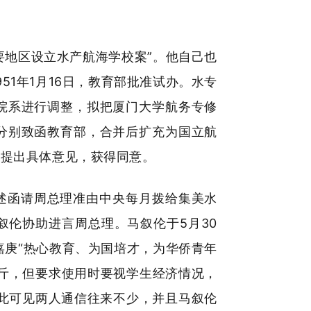
要地区设立水产航海学校案”。他自己也
1年1月16日，教育部批准试办。水专
院系进行调整，拟把厦门大学航务专修
分别致函教育部，合并后扩充为国立航
事提出具体意见，获得同意。
陈述函请周总理准由中央每月拨给集美水
伦协助进言周总理。马叙伦于5月30
嘉庚“热心教育、为国培才，为华侨青年
斤，但要求使用时要视学生经济情况，
由此可见两人通信往来不少，并且马叙伦