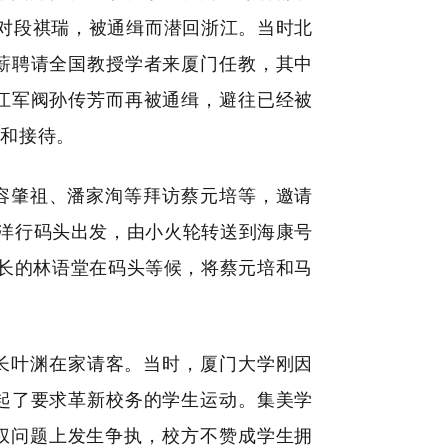
反对段祺瑞，被通缉而潜回浙江。当时北
薪聘请全国教授学者来厦门任教，其中
江军阀孙传芳而再被通缉，避往已经被
迎和接待。
容肇祖、潘家洵等拜访蔡元培等，邀请
和洋行码头出发，由小火轮转送到海康号
书长的林语堂在码头等候，将蔡元培和马
长叶渊在家请客。当时，厦门大学刚因
起了要求革新校务的学生运动。集美学
权问题上发生争执，校方不赞成学生拥