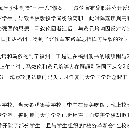
瑞镇压学生制造“三·一八”惨案。马叙伦宣布辞职并公开
压学生，导致各校教授学者纷纷离职，此时陈嘉庚则高
命强国的思想。马叙伦回浙江后，与蔡元培均因反对浙
月20日抵达福州，得到了北伐军东路军总指挥何应钦的欢
元培和马叙伦到了福州，于是让在福州购书的顾颉刚与
日上午11时，马叙伦和蔡元培等人在顾颉刚陪同下从义
30分，海康轮抵达厦门码头，时任厦门大学国学院总秘
美学校。当天参观集美学校，中午在集美吃饭，晚上校
发学潮。彼时厦门大学学潮已近尾声，而集美学校却掀
并开除了部分学生，且与学生组织的“校务革新会”在校