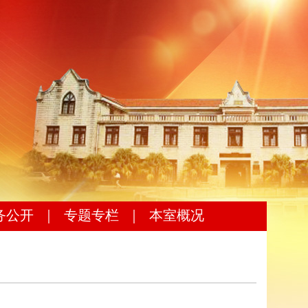
务公开
｜
专题专栏
｜
本室概况