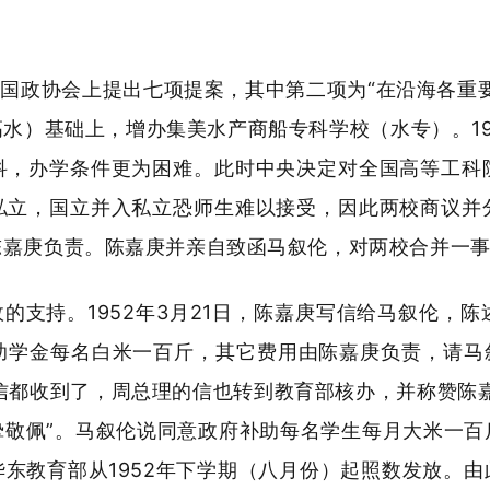
国政协会上提出七项提案，其中第二项为“在沿海各重
水）基础上，增办集美水产商船专科学校（水专）。195
科，办学条件更为困难。此时中央决定对全国高等工科
私立，国立并入私立恐师生难以接受，因此两校商议并
陈嘉庚负责。陈嘉庚并亲自致函马叙伦，对两校合并一
的支持。1952年3月21日，陈嘉庚写信给马叙伦，
助学金每名白米一百斤，其它费用由陈嘉庚负责，请马叙
日的信都收到了，周总理的信也转到教育部核办，并称赞陈
挚敬佩”。马叙伦说同意政府补助每名学生每月大米一百
东教育部从1952年下学期（八月份）起照数发放。