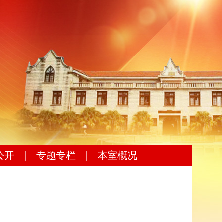
公开
｜
专题专栏
｜
本室概况