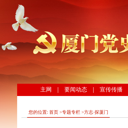
主网
｜
要闻动态
｜
宣传传播
您的位置:
首页
>
专题专栏
>
方志·探厦门