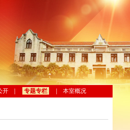
公开
｜
专题专栏
｜
本室概况