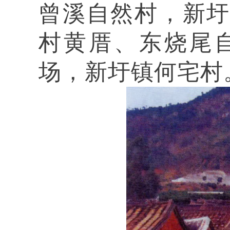
曾溪自然村，新
村黄厝、东烧尾
场，新圩镇何宅村