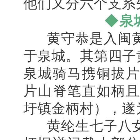
他们又分六个支系
◆泉
黄守恭是入闽黄
于泉城。其第四子黄
泉城骑马携铜拔
片山脊笔直如柄
圩镇金柄村），遂
黄纶生七子八女