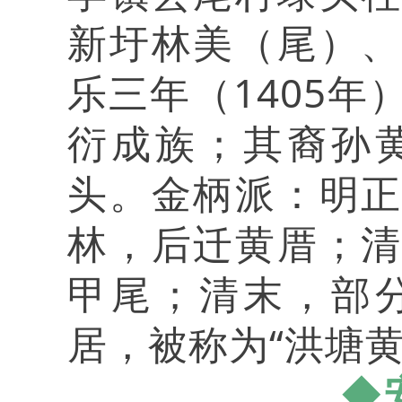
新圩林美（尾）
乐三年（1405
衍成族；其裔孙
头。金柄派：明
林，后迁黄厝；
甲尾；清末，部
居，被称为“洪塘黄
◆