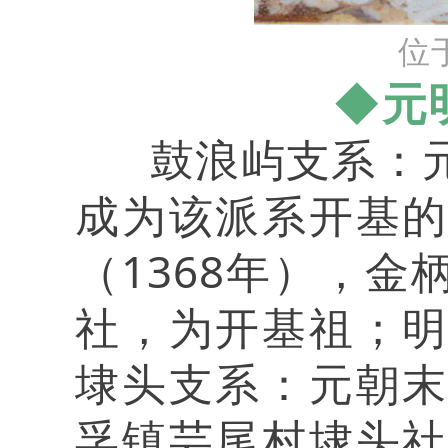
位
◆元
鼓浪屿支系：元
成为该派系开基
（1368年），
社，为开基祖；
埭头支系：元朝
孚镇芸尾村埭头