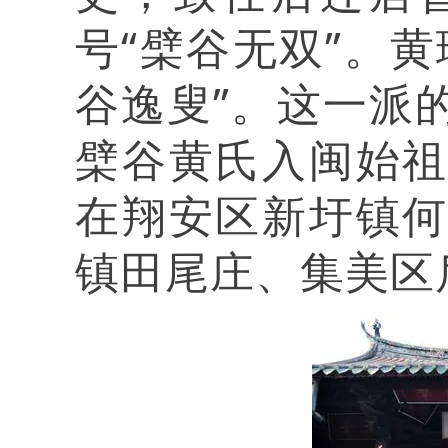
号“檗谷无双”。
谷逸叟”。这一派
檗谷黄氏入闽始
在翔安区新圩镇
镇田尾庄、集美区