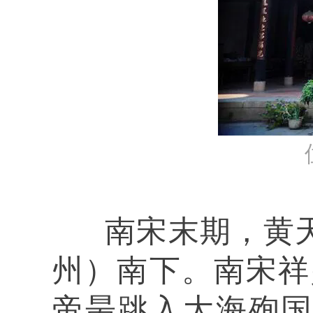
南宋末期，黄天
州）南下。南宋祥
帝昺跳入大海殉