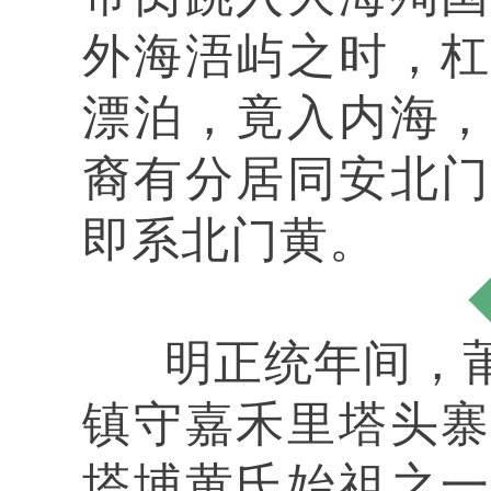
外海浯屿之时，
漂泊，竟入内海
裔有分居同安北
即系北门黄。
明正统年间，莆
镇守嘉禾里塔头
塔埔黄氏始祖之