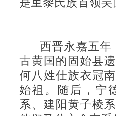
是重黎氏族首领吴
西晋永嘉五年（3
古黄国的固始县
何八姓仕族衣冠
始祖。随后，宁
系、建阳黄子棱