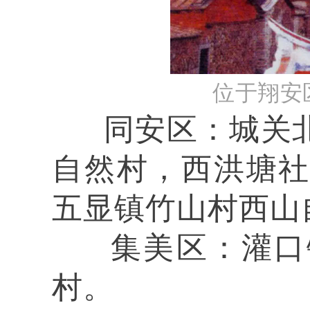
位于翔安
同安区：城关北
自然村，西洪塘
五显镇竹山村西山
集美区：灌口
村。