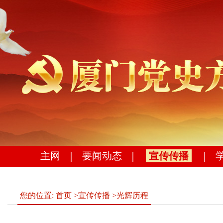
主网
｜
要闻动态
｜
宣传传播
｜
您的位置:
首页
>
宣传传播
>
光辉历程