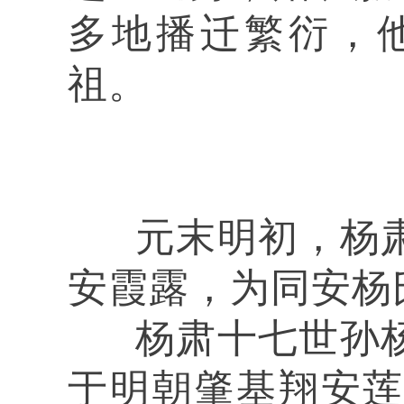
多地播迁繁衍，
祖。
元末明初，杨肃
安霞露，为同安杨
杨肃十七世孙杨
于明朝肇基翔安