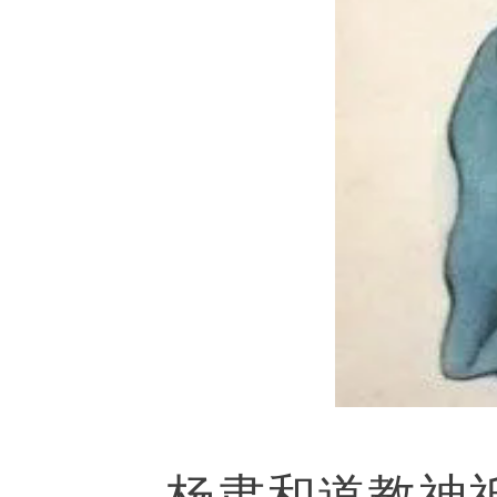
杨肃和道教神祗