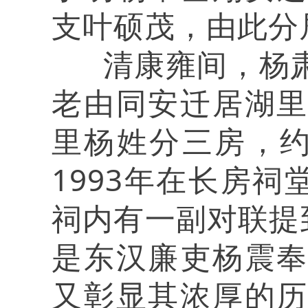
支叶硕茂，由此分
清康雍间，杨肃
老由同安迁居湖
里杨姓分三房，约
1993年在长房祠
祠内有一副对联提
是东汉廉吏杨震
又彰显其浓厚的