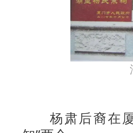
杨肃后裔在厦门