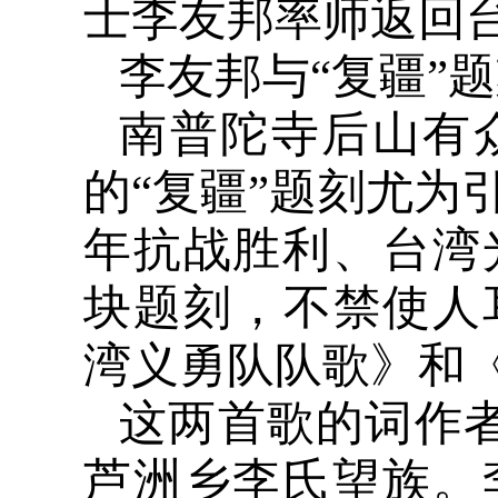
士李友邦率师返回
李友邦与“复疆”
南普陀寺后山有
的“复疆”题刻尤为
年抗战胜利、台湾
块题刻，不禁使人
湾义勇队队歌》和
这两首歌的词作
芦洲乡李氏望族。