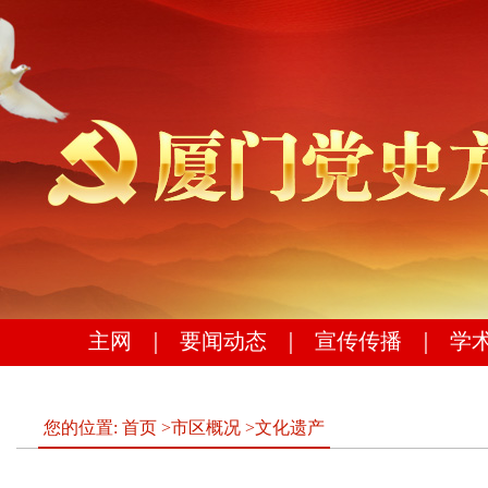
主网
｜
要闻动态
｜
宣传传播
｜
学
您的位置:
首页
>
市区概况
>
文化遗产