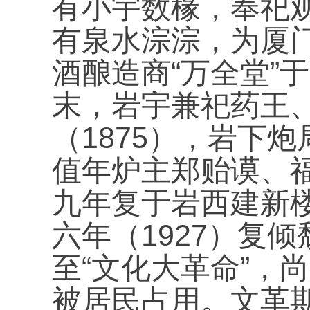
有小宇数椽，奉祀
有泉水淙淙，为厦
“
”
酒酿造商
万全堂
于
末，岩宇兼祀药王
1875
（
），岩下炮
值年炉主郑贻谟、
九年复于岩西建新
1927
六年（
）复倾
“
”
至
文化大革命
，尚
被居民占用。文革