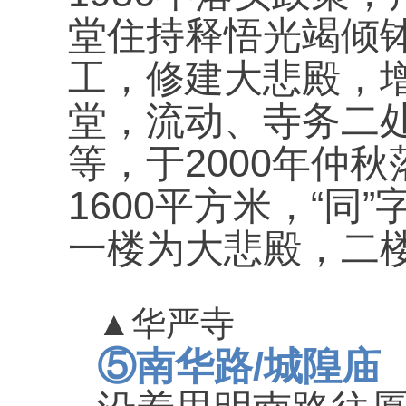
堂住持释悟光竭倾
工，修建大悲殿，
堂，流动、寺务二
2000
等，于
年仲秋
1600
“
”
平方米，
同
一楼为大悲殿，二
▲
华严寺
/
⑤
南华路
城隍庙