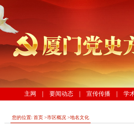
主网
｜
要闻动态
｜
宣传传播
｜
学
您的位置:
首页
>
市区概况
>
地名文化