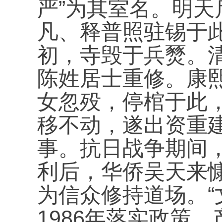
”
严
为其室名。明天
凡、释普照驻锡于
初，寺毁于兵燹。
陈姓居士重修。康
女忽殁，停棺于此
移不动，遂出资重
事。抗日战争期间
利后，华侨吴天来
“
为信众修持道场。
1986
年落实政策，