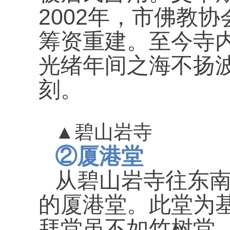
2002
年，市佛教协
筹资重建。
至今寺
光绪年间之海不扬
刻。
▲
碧山岩寺
②
厦港堂
从碧山岩寺往东
的厦港堂。此堂为
拜堂虽不如竹树堂