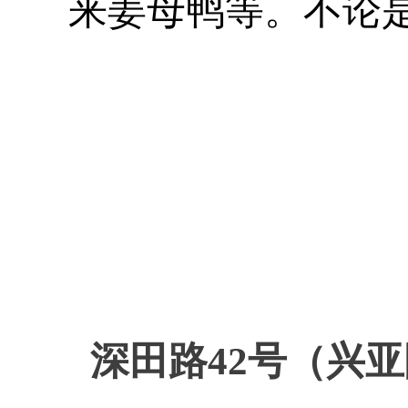
来姜母鸭等。不论
深田路
42
号（兴亚