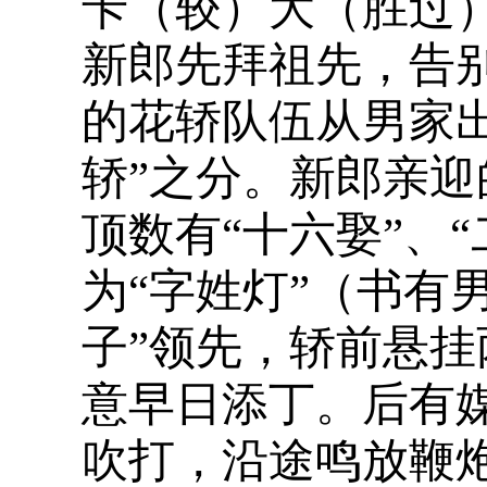
卡（较）大（胜过
新郎先拜祖先，告
的花轿队伍从男家出
轿”之分。新郎亲迎
顶数有“十六娶”、
为“字姓灯”（书有
子”领先，轿前悬
意早日添丁。后有
吹打，沿途鸣放鞭