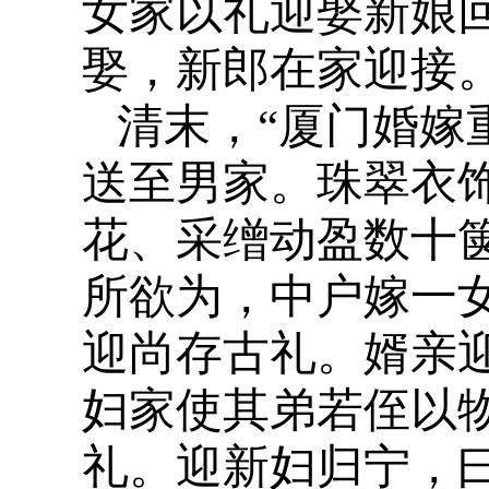
女家以礼迎娶新娘
娶，新郎在家迎接
清末，“厦门婚嫁
送至男家。珠翠衣
花、采缯动盈数十
所欲为，中户嫁一女
迎尚存古礼。婿亲
妇家使其弟若侄以
礼。迎新妇归宁，