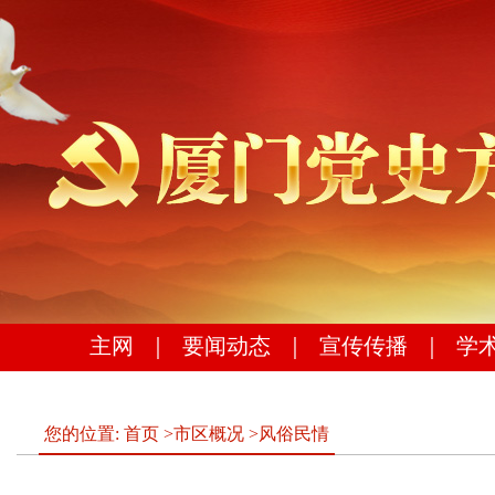
主网
｜
要闻动态
｜
宣传传播
｜
学
您的位置:
首页
>
市区概况
>
风俗民情