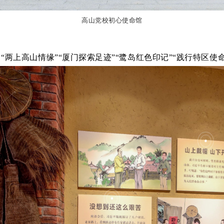
高山党校初心使命馆
两上高山情缘”“厦门探索足迹”“鹭岛红色印记”“践行特区使