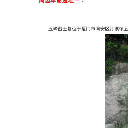
周边革命遗址一：
五峰烈士墓位于厦门市同安区汀溪镇五