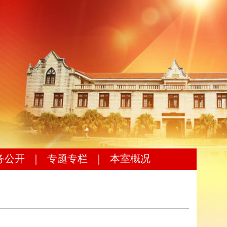
务公开
｜
专题专栏
｜
本室概况