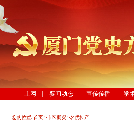
主网
｜
要闻动态
｜
宣传传播
｜
学
您的位置:
首页
>
市区概况
>
名优特产