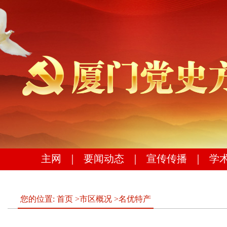
主网
｜
要闻动态
｜
宣传传播
｜
学
您的位置:
首页
>
市区概况
>
名优特产