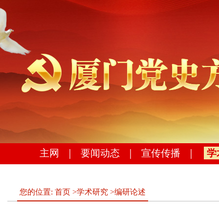
主网
｜
要闻动态
｜
宣传传播
｜
学
您的位置:
首页
>
学术研究
>
编研论述