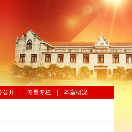
务公开
｜
专题专栏
｜
本室概况