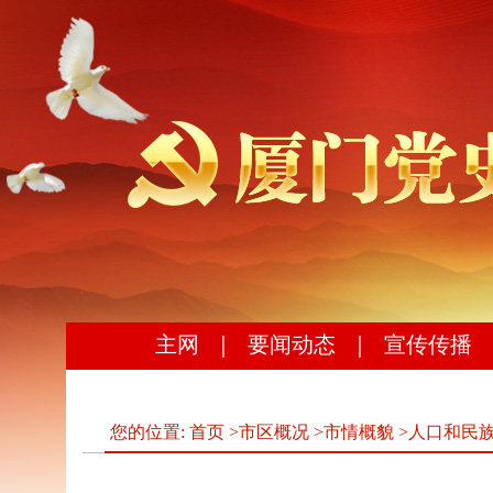
主网
｜
要闻动态
｜
宣传传播
您的位置:
首页
>
市区概况
>
市情概貌
>
人口和民