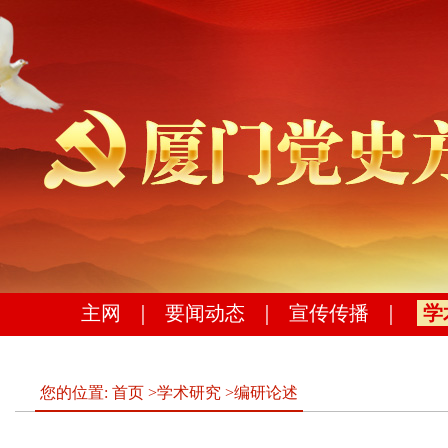
主网
｜
要闻动态
｜
宣传传播
｜
学
您的位置:
首页
>
学术研究
>
编研论述