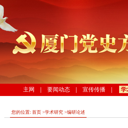
主网
｜
要闻动态
｜
宣传传播
｜
学
您的位置:
首页
>
学术研究
>
编研论述