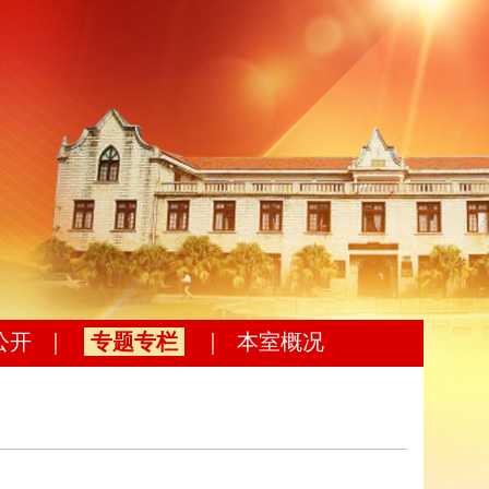
公开
｜
专题专栏
｜
本室概况