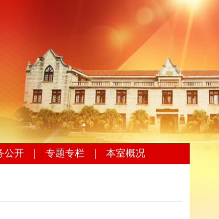
务公开
｜
专题专栏
｜
本室概况