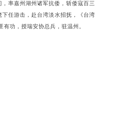
间，率嘉州湖州诸军抗倭，斩倭寇百三
麾下任游击，赴台湾淡水招抚，《台湾
平匪有功，授瑞安协总兵，驻温州。