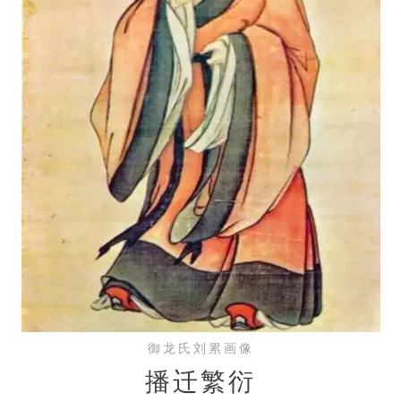
御龙氏刘累画像
播迁繁衍