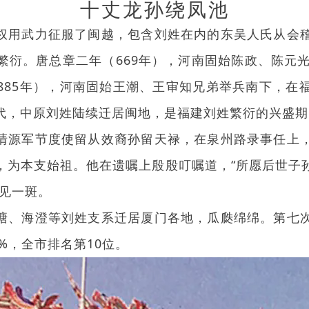
十丈龙孙绕凤池
用武力征服了闽越，包含刘姓在内的东吴人氏从会稽
繁衍。唐总章二年（669年），河南固始陈政、陈元光
885年），河南固始王潮、王审知兄弟举兵南下，在
代，中原刘姓陆续迁居闽地，是福建刘姓繁衍的兴盛期
源军节度使留从效裔孙留天禄，在泉州路录事任上，
，为本支始祖。他在遗嘱上殷殷叮嘱道，“所愿后世子
可见一斑。
、海澄等刘姓支系迁居厦门各地，瓜瓞绵绵。第七次
7%，全市排名第10位。