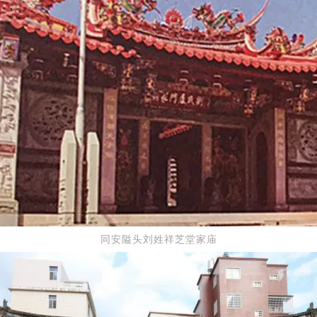
同安隘头刘姓祥芝堂家庙