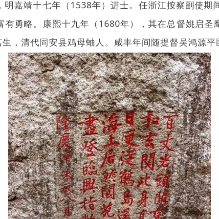
嘉靖十七年（1538年）进士。任浙江按察副使期
富有勇略。康熙十九年（1680年），其在总督姚启圣
字荔生，清代同安县鸡母蚰人。咸丰年间随提督吴鸿源