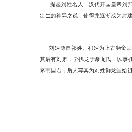
提起刘姓名人，汉代开国皇帝刘邦的
出生的神异之说，使得龙逐渐成为封
刘姓源自祁姓。祁姓为上古尧帝后
其后有刘累，学扰龙于豢龙氏，以事
豕韦国君，后人尊其为刘姓御龙堂始