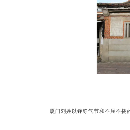
厦门刘姓以铮铮气节和不屈不挠的