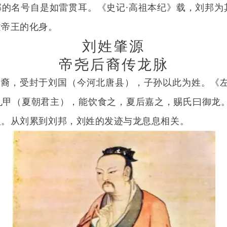
名号自是如雷贯耳。《史记·高祖本纪》载，刘邦为
建帝王的化身。
刘姓肇源
帝尧后裔传龙脉
裔，受封于刘国（今河北唐县），子孙以此为姓。《左
孔甲（夏朝君主），能饮食之，夏后嘉之，赐氏曰御龙。
祖。从刘累到刘邦，刘姓的发迹与龙息息相关。