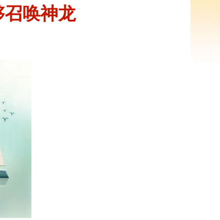
够召唤神龙