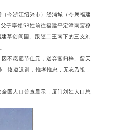
（今浙江绍兴市）经浦城（今属福建
父子率领58姓前往福建平定漳南蛮獠
福建草创闽国。跟随二王南下的三支刘
。
因不愿屈节仕元，遂弃官归梓。留天
孙，恪遵遗训，惟孝惟忠，无忘乃祖，
全国人口普查显示，厦门刘姓人口总