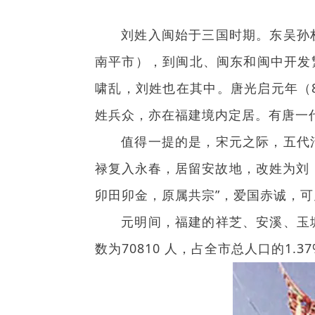
刘姓入闽始于三国时期。东吴孙权
南平市），到闽北、闽东和闽中开发
啸乱，刘姓也在其中。唐光启元年（
姓兵众，亦在福建境内定居。有唐一
值得一提的是，宋元之际，五代清
禄复入永春，居留安故地，改姓为刘
卯田卯金，原属共宗”，爱国赤诚，
元明间，福建的祥芝、安溪、玉塘
数为70810 人，占全市总人口的1.3