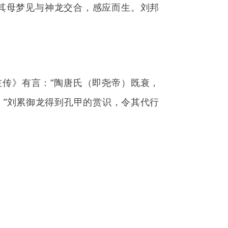
其母梦见与神龙交合，感应而生。刘邦
传》有言：“陶唐氏（即尧帝）既衰，
”刘累御龙得到孔甲的赏识，令其代行