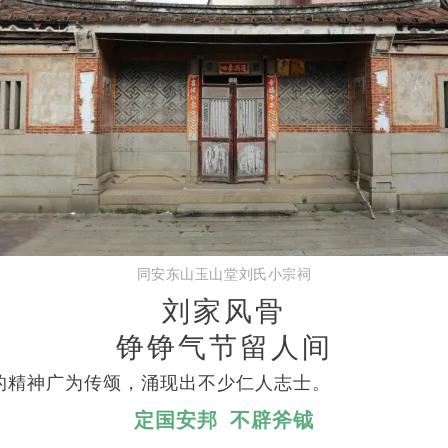
同安东山玉山堂刘氏小宗祠
刘家风骨
铮铮气节留人间
精神广为传颂，涌现出不少仁人志士。
定国安邦 不辟斧钺