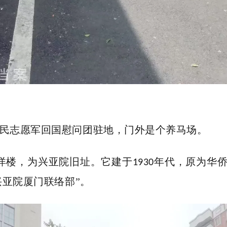
民志愿军回国慰问团驻地，门外是个养马场。
洋楼，为兴亚院旧址。它建于
年代，原为华
1930
兴亚院厦门联络部”。