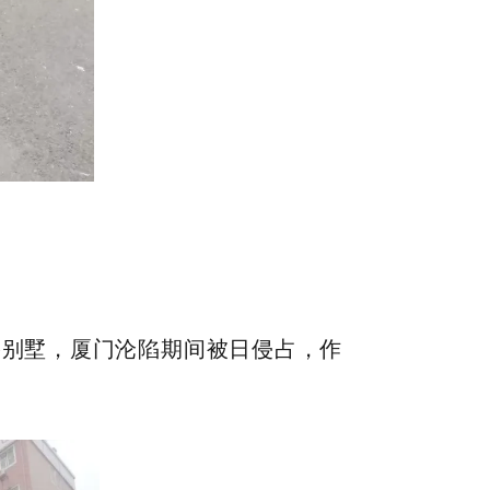
侨别墅，厦门沦陷期间被日侵占，作