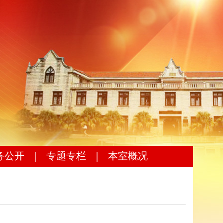
务公开
｜
专题专栏
｜
本室概况