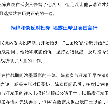
然陈嘉庚在延安只停留了七八天，但足以让他认清谁才
而且选择站在历史正确的一边。
拒绝和谈反对投降 揭露汪精卫卖国言行
民党内妥协投降势力开始抬头，“亡国论”的论调开始
抗战期间，他始终嫉恶如仇，坚持团结抗战，反对投降
一战线做了大量的工作。
庚在抗战期间浓墨重彩的一笔。陈嘉庚与汪精卫早在清
言论，积极主张对日妥协。陈嘉庚闻讯后，多次以“南
与汪精卫的往来电报通过报纸公诸于世，以揭露汪精卫的卖
庚虽在海外无法参会，但将“在敌寇未退出我国土以前，