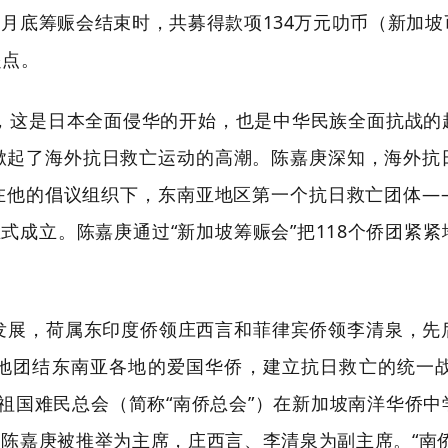
年1月底筹赈会结束时，共募得款项134万元叻币（新加
起点。
爆发，这是日本全面侵华的开始，也是中华民族全面抗战
掀起了海外抗日救亡运动的高潮。陈嘉庚深知，海外抗
日，在他的倡议组织下，东南亚地区第一个抗日救亡团体
正式成立。陈嘉庚通过“新加坡筹赈会”把118个侨团紧
步发展，荷属东印度侨领庄西言和菲律宾侨领李清泉，
地团结东南亚各地的爱国华侨，建立抗日救亡的统一
筹赈祖国难民总会（简称“南侨总会”）在新加坡南洋华
表。陈嘉庚被推举为主席，庄西言、李清泉为副主席。“南