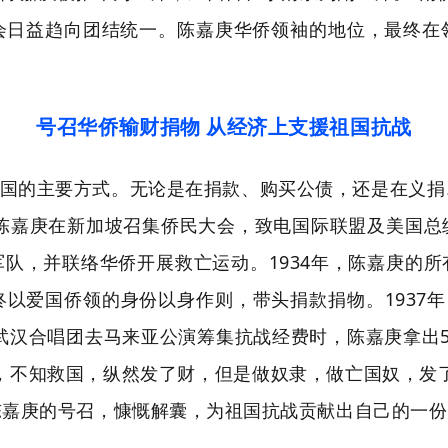
会日益趋向团结统一。陈嘉庚华侨领袖的地位，最终在
号召华侨输财捐物 从经济上支援祖国抗战
国的主要方式。无论是在捐款、购买公债，还是在义捐
，陈嘉庚在新加坡召集侨民大会，致电国际联盟及美国
队，并联络华侨开展救亡运动。1934年，陈嘉庚的
以爱国侨领的身份以身作则，带头捐款捐物。1937年
。武汉合唱团去马来亚公演筹集抗战经费时，陈嘉庚拿出
，不知救国，纵然发了财，但是做奴隶，做亡国奴，发
陈嘉庚的号召，慷慨解囊，为祖国抗战贡献出自己的一份