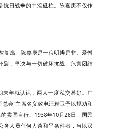
是抗日战争的中流砥柱。陈嘉庚不仅作
死灰复燃。陈嘉庚是一位明辨是非、爱憎
分裂，坚决与一切破坏抗战、危害团结
朝末年就认识，两人一度私交甚好。广
侨总会”主席名义致电汪精卫予以规劝和
国言行。1938年10月28日，国民
公务人员任何人谈和平条件者，当以汉