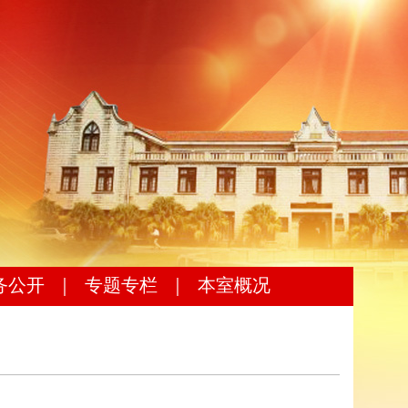
务公开
｜
专题专栏
｜
本室概况